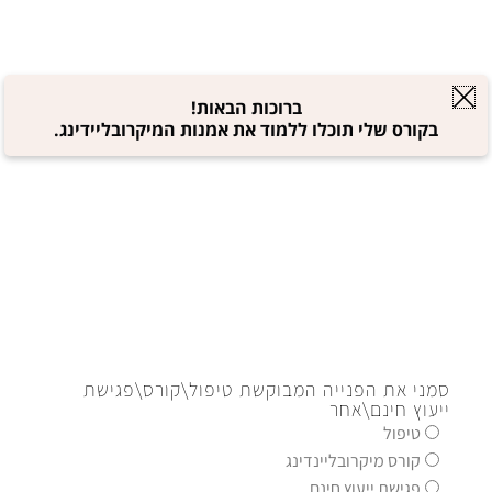
לצפייה בקורסים
69-310
ברוכות הבאות!
בקורס שלי תוכלו ללמוד את אמנות המיקרובליידינג.
סמני את הפנייה המבוקשת טיפול\קורס\פגישת
ייעוץ חינם\אחר
טיפול
ע תלמידות בוחרות
דווקא
בנו?
קורס מיקרובליינדינג
פגישת ייעוץ חינם