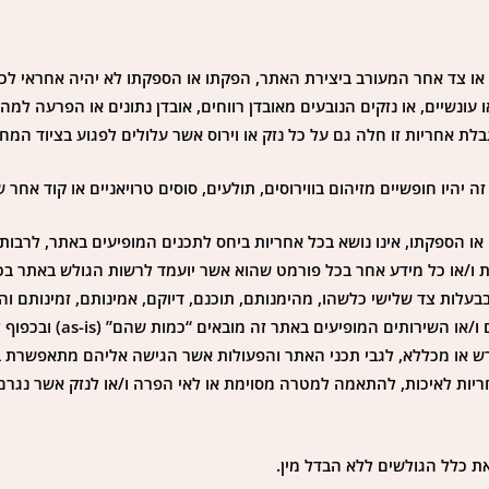
צד אחר המעורב ביצירת האתר, הפקתו או הספקתו לא יהיה אחראי לכל נ
או עונשיים, או נזקים הנובעים מאובדן רווחים, אובדן נתונים או הפרעה 
ת אחריות זו חלה גם על כל נזק או וירוס אשר עלולים לפגוע בציוד ה
יו חופשיים מזיהום בווירוסים, תולעים, סוסים טרויאניים או קוד אחר שי
ו הספקתו, אינו נושא בכל אחריות ביחס לתכנים המופיעים באתר, לרבות 
יות ו/או כל מידע אחר בכל פורמט שהוא אשר יועמד לרשות הגולש באתר בכל
ם בבעלות צד שלישי כלשהו, מהימנותם, תוכנם, דיוקם, אמינותם, זמינות
כל צד שלישי הנחשף לתכני האתר בכל דרך
פורש או מכללא, לגבי תכני האתר והפעולות אשר הגישה אליהם מתאפשרת
ת לאיכות, להתאמה למטרה מסוימת או לאי הפרה ו/או לנזק אשר נגרם 
את כלל הגולשים ללא הבדל מין.