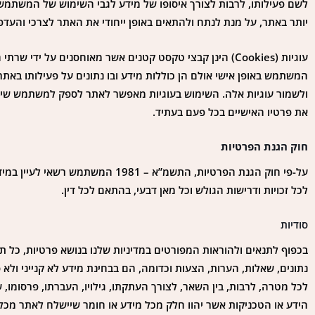
לשם פעילותו, לרבות לצורך איסופו של מידע לגבי השימוש של המשתמ
יותר באתר, על מנת לנתח ולהתאים באופן ייחודי את האתר לצרכי והעדפות 
עוגיות (Cookies) הינן קבצי טקסט קטנים אשר מאוחסנים ע
המשתמש באופן אישי אולם הן כוללות מידע ובו נתונים על פעילותו באת
ולשמור עוגיות אלה. השימוש בעוגיות מאפשר לאתר לספק למשתמש שירו
את פרטיו האישיים בכל פעם בעתיד.
חוק הגנת הפרטיות
על-פי חוק הגנת הפרטיות, התשמ”א 
לכל זכויות ודרישות הגולש וכל מאן דבעי, בהתאם לכל דין.
סודיות
בכפוף לתנאים ולהוראות המפורטים במדיניות שלנו בנושא פרטיות, כל ת
נתונים, שאלות, הערות, הצעות וכדומה, הם בבחינת מידע לא קנייני ולא
לכל מטרה, לרבות, בין השאר, לצורך העתקתו, גילויו, העברתו, פרסומו, 
הידע או הטכניקות אשר יהוו חלק מכל מידע או חומר שיישלח לאתר מכל 