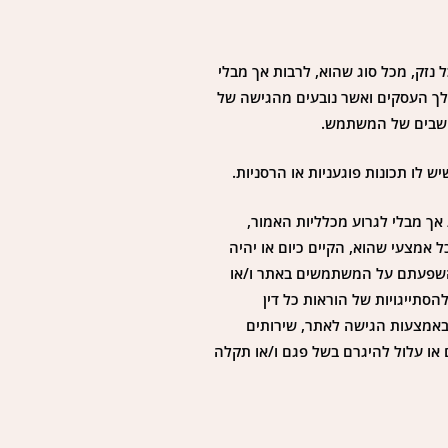
זק, מכל סוג שהוא, לרבות אך מבלי
למהלך העסקים ואשר נובעים מהגישה של
מחשבים של המשתמש.
ש לו תכונות פוגעניות או הרסניות.
אך מבלי לגרוע מכלליות האמור,
 אמצעי שהוא, הקיים כיום או יהיה
ם והשפעתם על המשתמשים באתר ו/או
 אחרת. מובהר כי כל התכנים ו/או השירותים המופיעים באתר זה מובאים “כמות שהם” (as-is) ובכפוף להסתייגויות של הוראות כל דין
 באמצעות הגישה לאתר, שירותים
או עלול להיגרם בשל פגם ו/או תקלה