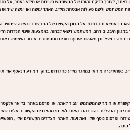
ש באתר, לצורך בדיקת זהותו של המשתמש בשירות או מידע באתר, על מנ
המשתמש ולשם פעילות אבטחת מידע, האתר עושה ואו יעשה שימוש ב-”עוגיות .
ל ידי שרתי האתר באמצעות הדפדפן על הכונן הקשיח של המחשב בו נעשה שימוש.
ר במגוון היבטים רחב. המשתמש רשאי לבחור, באמצעות שינוי הגדרות הד
ת מהיר ויעיל וכן מאפשר איסוף נתונים סטטיסטיים אודות השימוש באתר
– 1981 המשתמש רשאי לעיין במידע, כשמידע זה מוחזק במאגר מידע כהגדרתו בחוק. המידע הנאסף
קשורת או חומר שהמשתמש יעביר לאתר, או יפרסם באתר, בדואר אלקטרוני
 סודי וכך הבעלים ינהגו בהם. האתר ו/או מי מהצדדים הקשורים אליו רש
שידורו ופרסום נוסף שלו. זאת ועוד, האתר והצדדים הקשורים אליו, חופש
סיבה.