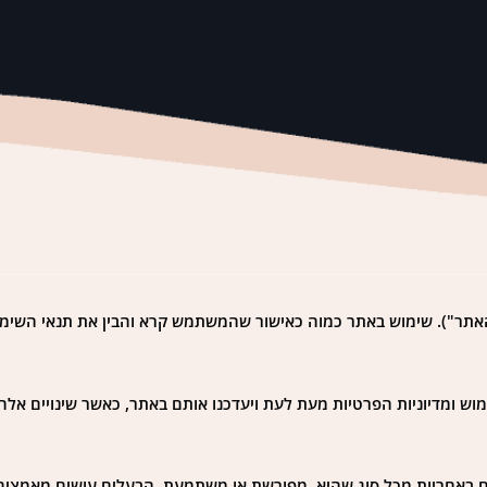
נאי השימוש ומדיניות הפרטיות של אתר moranmazor.com ("האתר"). שימוש באתר כמוה כאישור שהמשתמש קרא והבין
וש ומדיוניות הפרטיות מעת לעת ויעדכנו אותם באתר, כאשר שינויים אלה
 באחריות מכל סוג שהיא, מפורשת או משתמעת. הבעלים עושים מאמצים ל