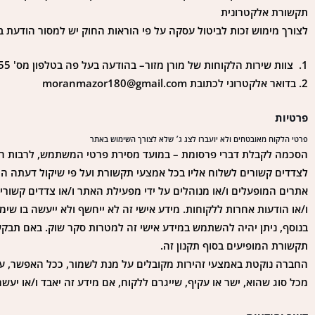
תקשורת אלקטרונית
לצורך מימוש זכות לביטול עסקה על פי הוראות החוק יש למסור הודעת
1. צוות שירות הלקוחות של מורן מזור– בהודעה בעל פה בטלפון מס' 0527915755 בימים א' – ה' בין השעות 09:30-17:00
2. בדואר אלקטרוני לכתובת moranmazor180@gmail.com
פרטיות
פרטי הלקוח מאובטחים ולא יועברו לצג ג׳ שלא לצורך השימוש באתר
הסכמה לקבלת דברי פרסומת – במועד מסירת פרטי המשתמש, לרבות הר
לצדדים קשורים לשלוח אליו בכל אמצעי תקשורת ועל פי שיקול דעתה הו
אתרים המופעלים ו/או מנוהלים על ידי מפעילת האתר ו/או צדדים קשורים,
ו/או הודעות אחרות ללקוחות. מידע אישי זה לא ייחשף ולא ייעשה בו שימ
בנוסף, ניתן יהיה להשתמש במידע אישי זה למטרות סקר שוק. באם תב
תקשורת המופיעים בסוף תקנון זה.
החברה נוקטת באמצעי זהירות מקובלים על מנת לשמור, ככל האפשר, על
מכל סוג שהוא, ישר או עקיף, שייגרם ללקוח, אם מידע זה יאבד ו/או יעש