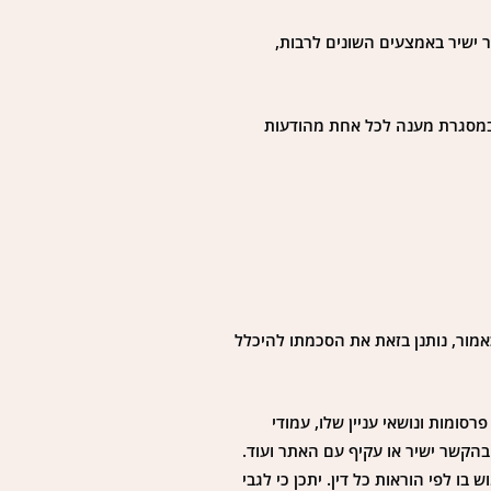
 ישיר באמצעים השונים לרבות,
גרוע את שמו מרשימת הדיוור (מכל סוג שהוא), יודיע על כך, ע”י שליחת מייל לכתובת moranmazor180@gmail.com או במסגרת מענה לכל אחת מהודעות
אמור, נותנן בזאת את הסכמתו להיכלל
סומות ונושאי עניין שלו, עמודי
בהקשר ישיר או עקיף עם האתר ועוד.
ו לפי הוראות כל דין. יתכן כי לגבי