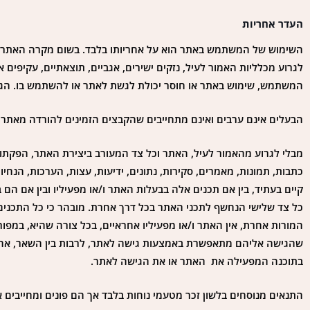
העדר אחריות
השימוש של המשתמש באתר הוא על אחריותו בלבד. בשום מקרה האתר או 
לגרוע מכלליות האמור לעיל, נזקים ישירים, אגביים, תוצאתיים, עקיפים 
המשתמש, שימוש באתר או חוסר יכולת לגשת לאתר או להשתמש בו. הגבל
הבעלים אינם ערבים ואינם מתחייבים שהקבצים הזמינים להורדה מאתר זה יה
מבלי לגרוע מהאמור לעיל, האתר וכל צד המעורב ביצירת האתר, הפקתו א
כתבות, תמונות, מאמרים, סקירות, נתונים, ידיעות, עצות, הערכות, הנח
קיים בעתיד, בין אם תכנים אלה בבעלות האתר ו/או מפעיליו ובין אם ה
המורות אחרת, אין האתר ו/או מפעיליו אחראיים, בכל צורה שהיא, במ
שהגישה אליהם מתאפשרת באמצעות גישה לאתר, לרבות בין השאר, אחריו
בתוכנה המפעילה את האתר או את הגישה לאתר.
התנאים מנוסחים בלשון זכר מטעמי נוחות בלבד אך הם פונים ומחייבים 